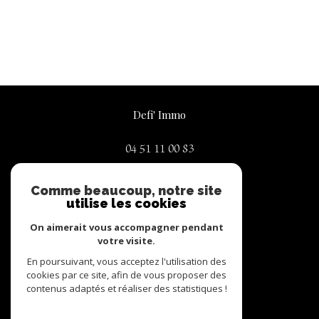
Defi' Immo
04 51 11 00 83
contact@defi-immo.com
Comme beaucoup, notre site
74 place de la liberté
utilise les cookies
73130
La Chambre
On aimerait vous accompagner pendant
votre visite.
En poursuivant, vous acceptez l'utilisation des
Nous suivre sur
cookies par ce site, afin de vous proposer des
contenus adaptés et réaliser des statistiques !