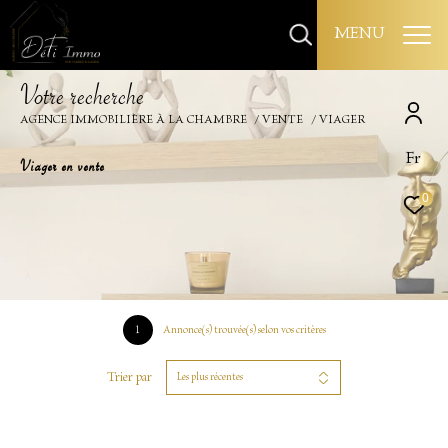
MENU
V
o
t
r
e
r
e
c
h
e
r
c
h
e
AGENCE IMMOBILIÈRE À LA CHAMBRE
VENTE
VIAGER
Fr
Viager en vente
0
1
Annonce(s) trouvée(s) selon vos critères
Trier par
Les plus récentes