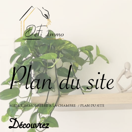
P
l
a
n
d
u
s
i
t
e
AGENCE IMMOBILIÈRE À LA CHAMBRE
PLAN DU SITE
Découvrez