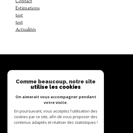
Contact
Estimations
test
test
Actualités
Defi' Immo
Comme beaucoup, notre site
utilise les cookies
04 51 11 00 83
On aimerait vous accompagner pendant
votre visite.
contact@defi-immo.com
En poursuivant, vous acceptez l'utilisation des
cookies par ce site, afin de vous proposer des
74 place de la liberté
contenus adaptés et réaliser des statistiques !
73130
La Chambre