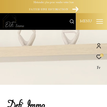
N'attendez plus pour vendre votre bien
FAITES UNE ESTIMATION
MENU
0
Fr
Defi' Immo