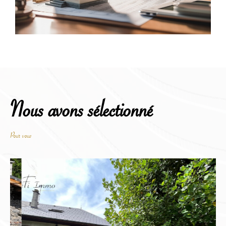
sélection de programmes neufs adaptés à vos
attentes.
Ces biens modernes, conçus pour répondre aux
normes actuelles, offrent confort, performance
énergétique et fonctionnalités optimales.
Que vous soyez en quête d’une résidence principale
ou d’un investissement locatif, les programmes
Nous avons sélectionné
neufs sont une opportunité idéale pour bénéficier
de garanties constructeur et personnaliser votre
Pour vous
logement selon vos envies.
Avec notre expertise, nous vous accompagnons
dans chaque étape de votre projet, de la sélection du
programme à l’acquisition finale.