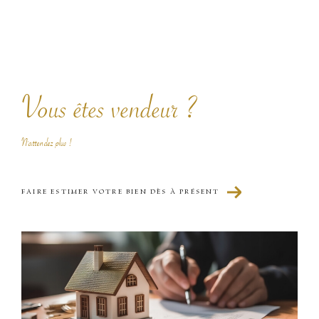
mérite une attention particulière.
Si vous souhaitez vendre un bien dans la région,
nous mettons en place une stratégie personnalisée
pour valoriser votre propriété et optimiser votre
Vous êtes vendeur ?
transaction.
Faire appel à Defi' Immo, c’est choisir un partenaire
N'attendez plus !
de confiance pour réussir votre
projet immobilier à
La Chambre.
FAIRE ESTIMER VOTRE BIEN DÈS À PRÉSENT
Programmes neufs
Vous êtes à la
recherche d’un bien immobilier récent
ou souhaitez investir dans un projet neuf ?
À La Chambre, Defi' Immo vous propose une