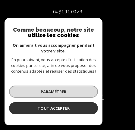
04 51 11 00 83
contact@defi-immo.com
Comme beaucoup, notre site
74 place de la liberté
utilise les cookies
73130
La Chambre
On aimerait vous accompagner pendant
votre visite.
En poursuivant, vous acceptez l'utilisation des
Nous suivre sur
cookies par ce site, afin de vous proposer des
contenus adaptés et réaliser des statistiques !
PARAMÉTRER
© 2026 | Tous droits réservés | Traduction powered by Google |
Nos honoraires
Plan du site
Mentions légales
Admin
Nos liens
Politique RGPD
Cookies
TOUT ACCEPTER