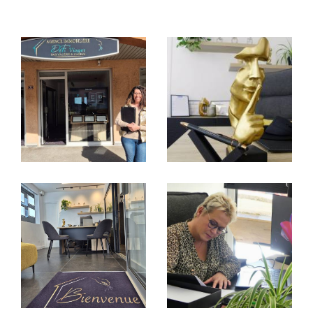
services.
Achat immobilier
Vous souhaitez trouver votre futur logement ou
investir dans un bien immobilier ?
Chez Defi' Immo, nous sommes là pour vous
accompagner à chaque étape de votre projet.
Grâce à notre connaissance approfondie du marché
local, nous vous proposons une sélection variée
d
’annonces de vente sur La Chambre
: maisons
familiales, appartements modernes ou encore
terrains prêts à bâtir.
Nous comprenons que chaque projet est unique et