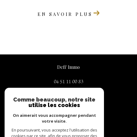
EN SAVOIR PLUS
Defi' Immo
04 51 11 00 83
contact@defi-immo.com
Comme beaucoup, notre site
74 place de la liberté
utilise les cookies
73130
La Chambre
On aimerait vous accompagner pendant
votre visite.
En poursuivant, vous acceptez l'utilisation des
Nous suivre sur
cookies par ce site, afin de vous proposer des