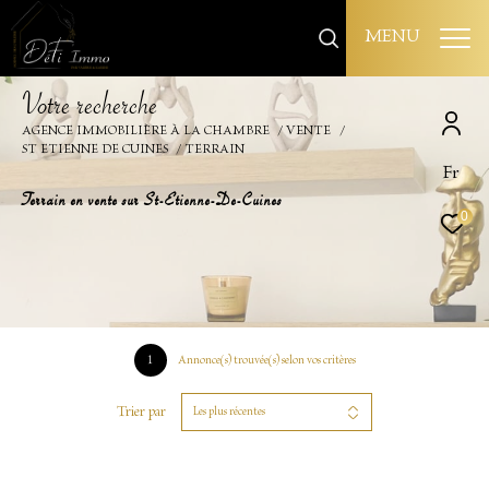
MENU
V
o
t
r
e
r
e
c
h
e
r
c
h
e
AGENCE IMMOBILIÈRE À LA CHAMBRE
VENTE
ST ETIENNE DE CUINES
TERRAIN
Fr
Terrain en vente sur St-Etienne-De-Cuines
0
1
Annonce(s) trouvée(s) selon vos critères
Trier par
Les plus récentes