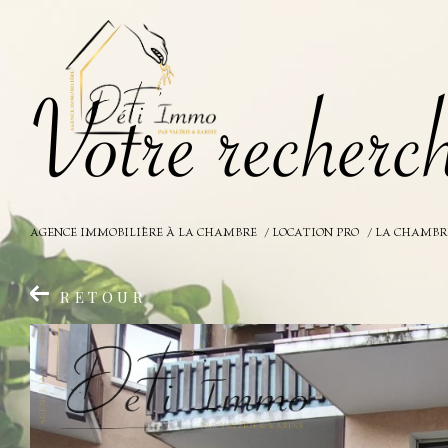
V
o
t
r
e
r
e
c
h
e
r
c
AGENCE IMMOBILIÈRE À LA CHAMBRE
LOCATION PRO
LA CHAMBR
RETOUR