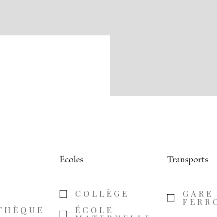
Ecoles
Transports
A
COLLÈGE
GARE
FERR
THÈQUE
ÉCOLE