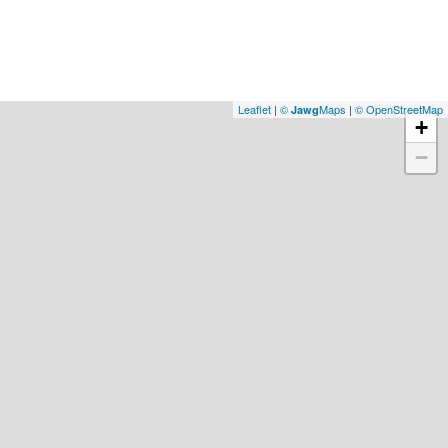
Leaflet
|
©
Maps
|
© OpenStreetMap
Jawg
+
−